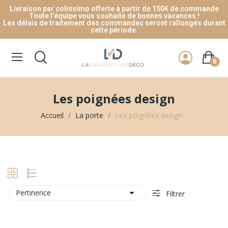
Livraison par colissimo offerte à partir de 150€ de commande
Toute l'équipe vous souhaite de bonnes vacances !
Les délais de traitement des commandes seront rallongés durant
cette période.
0
Les poignées design
Accueil
La porte
Les poignées design

Pertinence
Filtrer