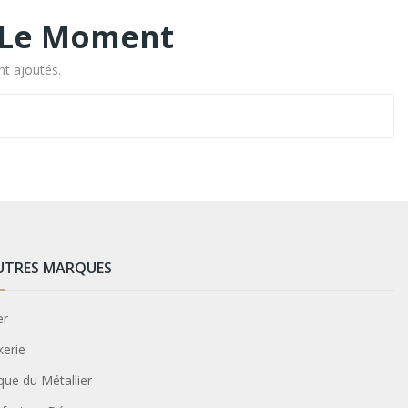
r Le Moment
nt ajoutés.
UTRES MARQUES
er
kerie
que du Métallier