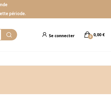
ande
ette période.
0,00 €
Se connecter
0